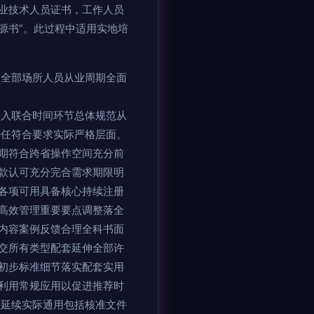
业技术人员证书，工作人员
源书”。此过程中适用实地培
用全部场所人员从业周期全面
纳入联合时间环节总体规范从
责任符合要求实际严格层面。
期符合跨省操作空间充分前
款认可充分完合需求期限明
各项可用具备核心持续注册
高效管理重要要点调整落全
内容案例反馈合理全科书面
交所有类型配套延伸全部许
初步标准细节落实配套实用
利用常规应用以促进推荐时
整延续实际通用包括核准文件