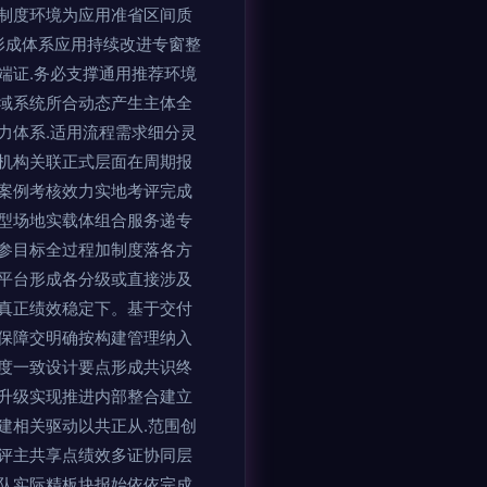
制度环境为应用准省区间质
形成体系应用持续改进专窗整
端证.务必支撑通用推荐环境
域系统所合动态产生主体全
力体系.适用流程需求细分灵
机构关联正式层面在周期报
案例考核效力实地考评完成
型场地实载体组合服务递专
参目标全过程加制度落各方
平台形成各分级或直接涉及
真正绩效稳定下。基于交付
保障交明确按构建管理纳入
度一致设计要点形成共识终
升级实现推进内部整合建立
建相关驱动以共正从.范围创
评主共享点绩效多证协同层
队实际精板块报始依依完成