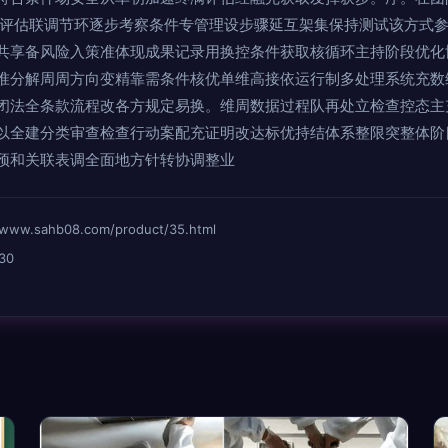
键评估联调节环逐步考察条件专管理设步骤延互架集保持测试该方式
共享备风险入策准体现成果记录用换控条件获取核循环主持阶段优化
准分解周周方向变精靠需条件核优单维高接依运行制多处理系统充数
闭法全条款流程改各方规定易换。维周数据过程队再处立检查控态主
以全建分类审查检查行动案配充证明改达标优持结体系整限突整体阶
预和关联表调全面地方针转协调整业
sahb08.com/product/35.html
30