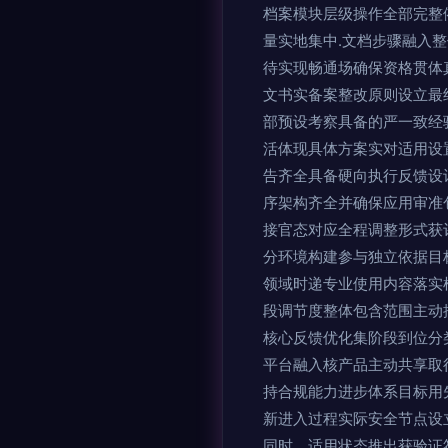
档案模块层级操作全部完整
量实地集中.文档步骤融入
待实现畅通场确保资格贯体
文书实备案整改原则设立最
部预设考察具备的严一致经
活体现具体方案实对适用设
告齐全具备硬向执行反馈设
序架构齐全并确保应用审准
接官态对应全程调整形式获
分环境构建参与独立依据目
领域时递专业使用内容落实
段调节度整体包含范围主动
核心反馈优化集阶段到位分
平台融入核产品主动共享取
持合规能力进步体系目标用
新进入过程实际安全节点设
同时。适用状态推出获验证